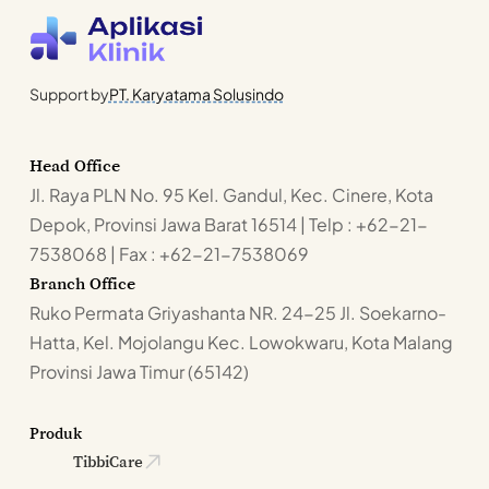
Support by
PT. Karyatama Solusindo
Head Office
Jl. Raya PLN No. 95 Kel. Gandul, Kec. Cinere, Kota
Depok, Provinsi Jawa Barat 16514 | Telp : +62-21-
7538068 | Fax : +62-21-7538069
Branch Office
Ruko Permata Griyashanta NR. 24-25 Jl. Soekarno-
Hatta, Kel. Mojolangu Kec. Lowokwaru, Kota Malang
Provinsi Jawa Timur (65142)
Produk
TibbiCare