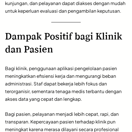
kunjungan, dan pelayanan dapat diakses dengan mudah
untuk keperluan evaluasi dan pengambilan keputusan.
Dampak Positif bagi Klinik
dan Pasien
Bagi klinik, penggunaan aplikasi pengelolaan pasien
meningkatkan efisiensi kerja dan mengurangi beban
administrasi. Staf dapat bekerja lebih fokus dan
terorganisir, sementara tenaga medis terbantu dengan
akses data yang cepat dan lengkap.
Bagi pasien, pelayanan menjadi lebih cepat, rapi, dan
transparan. Kepercayaan pasien terhadap klinik pun
meningkat karena merasa dilayani secara profesional