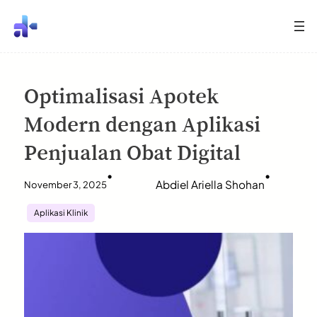
Optimalisasi Apotek
Modern dengan Aplikasi
Penjualan Obat Digital
•
•
Abdiel Ariella Shohan
November 3, 2025
Aplikasi Klinik