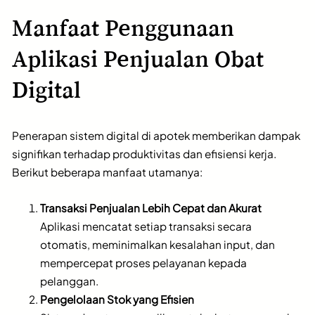
Manfaat Penggunaan
Aplikasi Penjualan Obat
Digital
Penerapan sistem digital di apotek memberikan dampak
signifikan terhadap produktivitas dan efisiensi kerja.
Berikut beberapa manfaat utamanya:
Transaksi Penjualan Lebih Cepat dan Akurat
Aplikasi mencatat setiap transaksi secara
otomatis, meminimalkan kesalahan input, dan
mempercepat proses pelayanan kepada
pelanggan.
Pengelolaan Stok yang Efisien