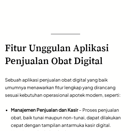
Fitur Unggulan Aplikasi
Penjualan Obat Digital
Sebuah aplikasi penjualan obat digital yang baik
umumnya menawarkan fitur lengkap yang dirancang
sesuai kebutuhan operasional apotek modern, seperti:
Manajemen Penjualan dan Kasir
– Proses penjualan
obat, baik tunai maupun non-tunai, dapat dilakukan
cepat dengan tampilan antarmuka kasir digital.