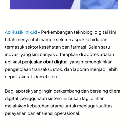
Aplikasiklinik.id
– Perkembangan teknologi digital kini
telah menyentuh hampir seluruh aspek kehidupan,
termasuk sektor kesehatan dan farmasi. Salah satu
inovasi yang kini banyak diterapkan di apotek adalah
aplikasi penjualan obat digital
, yang memungkinkan
pengelolaan transaksi, stok, dan laporan menjadi lebih
cepat, akurat, dan efisien.
Bagi apotek yang ingin berkembang dan bersaing di era
digital, penggunaan sistem ini bukan lagi pilihan,
melainkan kebutuhan utama untuk menjaga kualitas
pelayanan dan efisiensi operasional.