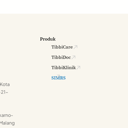
Produk
TibbiCare
TibbiDoc
TibbiKlinik
SIMRS
 Kota
-21-
karno-
 Malang