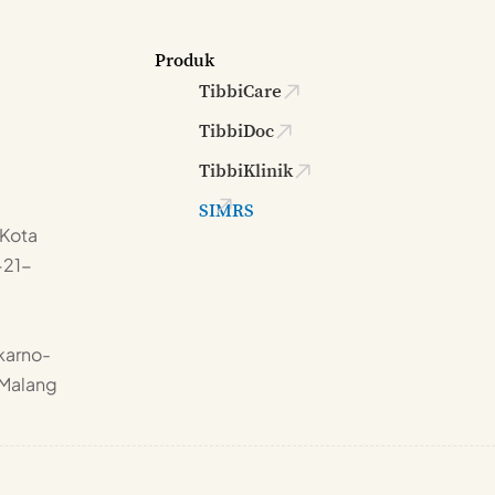
Produk
TibbiCare
TibbiDoc
TibbiKlinik
SIMRS
 Kota
-21-
karno-
 Malang