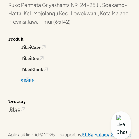
Ruko Permata Griyashanta NR. 24-25 Jl. Soekarno-
Hatta, Kel. Mojolangu Kec. Lowokwaru, Kota Malang
Provinsi Jawa Timur (65142)
Produk
TibbiCare
TibbiDoc
TibbiKlinik
SIMRS
Tentang
Blog
Aplikasiklinik.id © 2025 —
support by
PT. Karyatama Solusindo