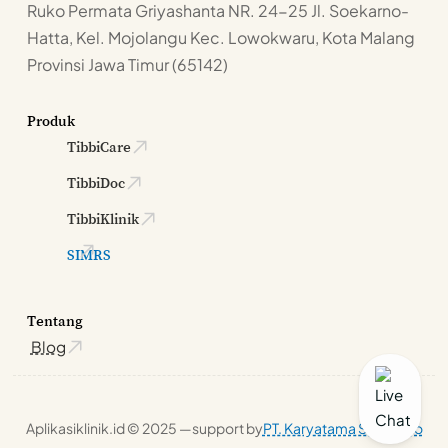
Ruko Permata Griyashanta NR. 24-25 Jl. Soekarno-
Hatta, Kel. Mojolangu Kec. Lowokwaru, Kota Malang
Provinsi Jawa Timur (65142)
Produk
TibbiCare
TibbiDoc
TibbiKlinik
SIMRS
Tentang
Blog
Aplikasiklinik.id © 2025 —
support by
PT. Karyatama Solusindo