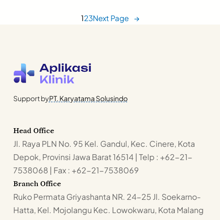
1
2
3
Next Page
→
Support by
PT. Karyatama Solusindo
Head Office
Jl. Raya PLN No. 95 Kel. Gandul, Kec. Cinere, Kota
Depok, Provinsi Jawa Barat 16514 | Telp : +62-21-
7538068 | Fax : +62-21-7538069
Branch Office
Ruko Permata Griyashanta NR. 24-25 Jl. Soekarno-
Hatta, Kel. Mojolangu Kec. Lowokwaru, Kota Malang